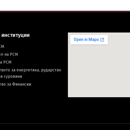
 институции
СМ
ел на РСМ
на РСМ
вото за енергетика, рударство
и суровини
тво за Финансии