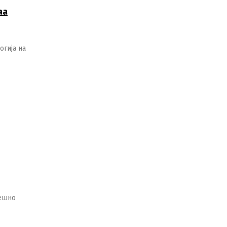
аа
огија на
h
пешно