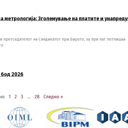
а метрологија: Зголемување на платите и унапред
и претседателот на Синдикатот при Бирото, за прв пат потпишаа
то
 бод 2026
но
1
2
3
…
28
Следно »