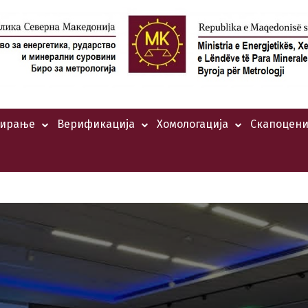
тирање
Верификација
Хомологација
Скапоцени