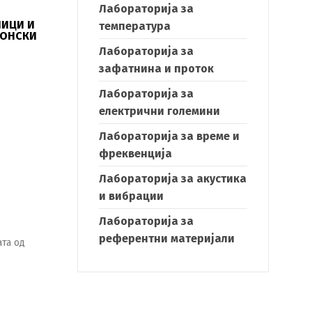
Лабораторија за
НИЦИ И
температура
РОНСКИ
Лабораторија за
зафатнина и проток
Лабораторија за
електрични големини
Лабораторија за време и
фреквенција
Лабораторија за акустика
и вибрации
Лабораторија за
референтни материјали
ата од