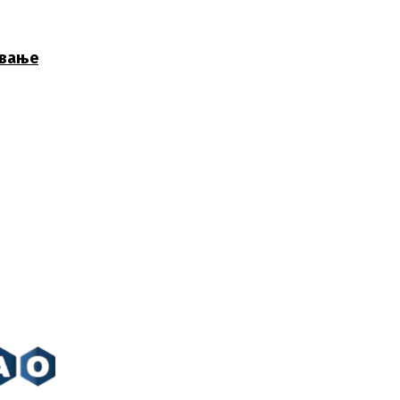
ување