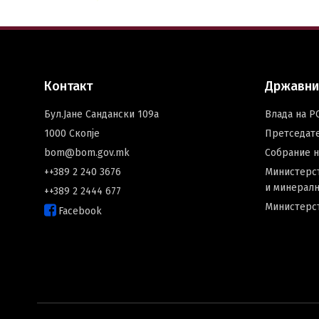
Контакт
Државни
Бул.Јане Сандански 109а
Влада на Р
1000 Скопје
Претседат
bom@bom.gov.mk
Собрание 
++389 2 240 3676
Министерст
и минералн
++389 2 2444 677
Министерс
Facebook