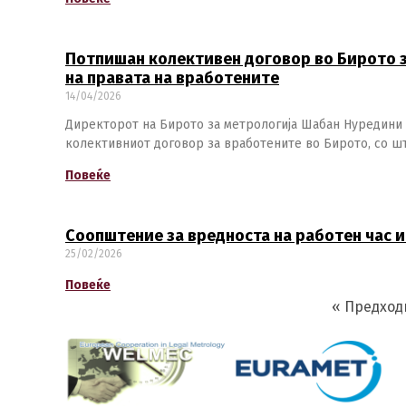
Потпишан колективен договор во Бирото з
на правата на вработените
14/04/2026
Директорот на Бирото за метрологија Шабан Нуредини 
колективниот договор за вработените во Бирото, со ш
Повеќе
Соопштение за вредноста на работен час и
25/02/2026
Повеќе
« Предход