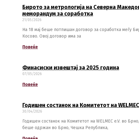
Бирото за метрологија на Северна Македон
меморандум за соработка
21/05/2026
На 18 мај беше потпишан договор за соработка меѓу Бир
Косово. Овој договор има за
Повеќе
Финасиски извештај за 2025 година
07/05/2026
Повеќе
Годишен состанок на Комитетот на WELMEC 
30/04/2026
Годишен состанок на Комитетот на WELMEC e.V. во Брно
беше одржан во Брно, Чешка Република,
Повеќе