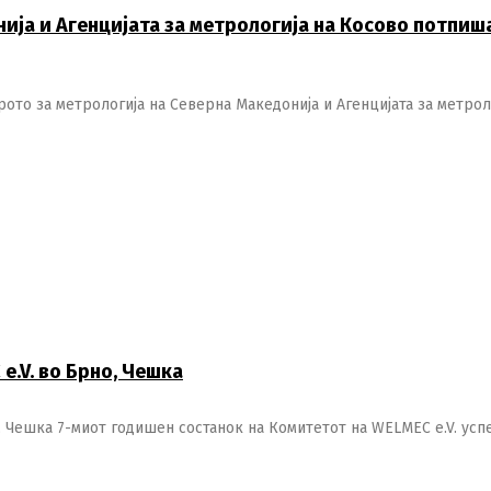
ија и Агенцијата за метрологија на Косово потпиш
Switch The Language
ото за метрологија на Северна Македонија и Агенцијата за метрол
македонски
Albanian
Englis
e.V. во Брно, Чешка
, Чешка 7-миот годишен состанок на Комитетот на WELMEC e.V. ус