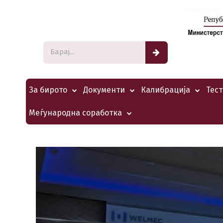
За бирото
Документи
Калибрација
Тес
Меѓународна соработка